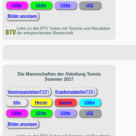
U18w
U14m
U14w
U12
Bilder anzeigen
Links zu den BTV Seiten mit Termine und Resultaten
der entsprechenden Mannschaft.
Die Mannschaften der Abteilung Tennis
Sommer 2017
Vereinsspielplan
(PDF)
Ergebnistabelle
(PDF)
Alle
Herren
Damen
U18m
U18w
U14m
U14w
U12
Bilder anzeigen