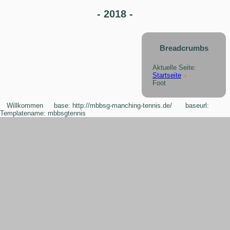
- 2018 -
Breadcrumbs
Aktuelle Seite:
Startseite
Foot
Willkommen
base: http://mbbsg-manching-tennis.de/ baseurl:
Templatename: mbbsgtennis