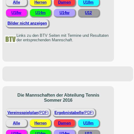
Alle
Herren
Damen
U18m
U18w
U14m
U14w
U12
Bilder nicht anzeigen
Links zu den BTV Seiten mit Termine und Resultaten
der entsprechenden Mannschaft.
Die Mannschaften der Abteilung Tennis
Sommer 2016
Vereinsspielplan
(PDF)
Ergebnistabelle
(PDF)
Alle
Herren
Damen
U18m
U18w
U14m
U14w
U12